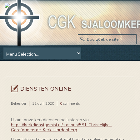
DIENSTEN ONLINE
Beheerder
12 april 2020
0
comments
U kunt onze kerkdiensten beluisteren via
https://kerkdienstgemist.nl/stations/581-Christelijke-
Gereformeerde-Kerk-Hardenberg
U kunt de kerkdiensten ook met beeld en geluid meemaken.