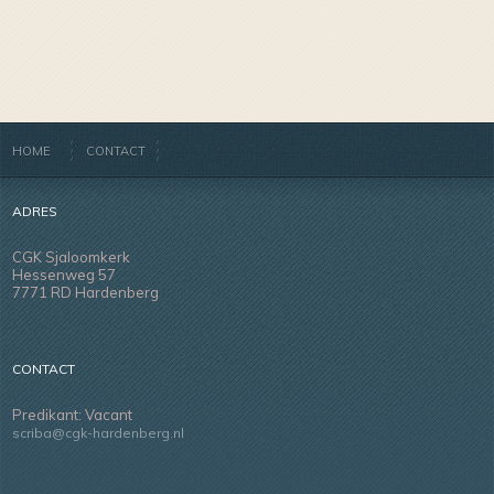
HOME
CONTACT
ADRES
CGK Sjaloomkerk
Hessenweg 57
7771 RD Hardenberg
CONTACT
Predikant: Vacant
scriba@cgk-hardenberg.nl